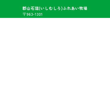
郡山石筵(いしむしろ)ふれあい牧場
〒963-1301
福島県郡山市熱海町石筵字萩岡2-2
TEL 024-984-1000
FAX 024-984-1002
«
2026年8月
»
日
月
火
水
木
金
土
1
2
3
4
5
6
7
8
9
10
11
12
13
14
15
16
17
18
19
20
21
22