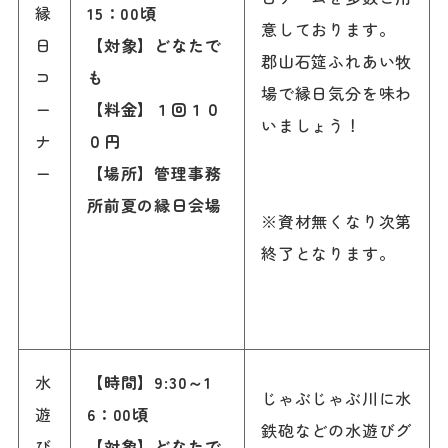
縁
15
：
00
頃
意しております。
日
【対象】どなたで
郡山石筵ふれあい牧
コ
も
場で縁日気分を味わ
ー
【料金】１回１０
いましょう！
ナ
０円
ー
【場所】管理事務
所前夏の縁日会場
※資材無くなり次第
終了となります。
水
【
時間
】9
:30
～1
じゃぶじゃぶ川に水
遊
6：00頃
鉄砲などの水遊びグ
び
【
対象
】
どなたで