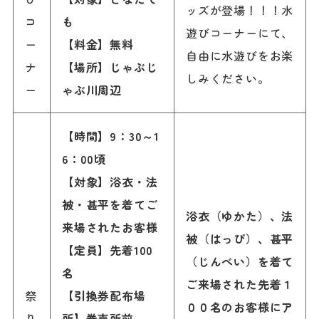
ッズが登場！！！水
コ
も
遊びコーナーにて、
ー
【
料金
】
無料
自由に水遊びをお楽
ナ
【
場所
】じゃぶじ
しみください。
ー
ゃぶ川周辺
【
時間
】9
：
30
～
1
6
：
00
頃
【対象】浴衣・法
被・甚平を着てご
浴衣（ゆかた）、法
来場されたお客様
被（はっぴ）、甚平
【定員】先着100
（じんべい）を着て
名
ご来場された先着１
祭
【引換券配布
場
００名のお客様にア
り
所
】券売所前