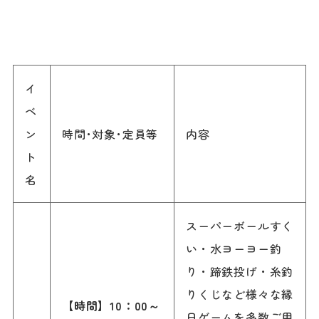
イ
ベ
ン
時間･対象･定員等
内容
ト
名
スーパーボールすく
い・水ヨーヨー釣
り・蹄鉄投げ・糸釣
りくじなど様々な縁
【
時間
】10
：0
0
～
日ゲームを多数ご用