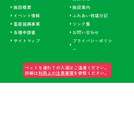
施設概要
施設案内
イベント情報
ふれあい牧場日記
畜産振興事業
リンク集
各種申請書
お問い合わせ
サイトマップ
プライバシーポリシ
ー
ペットを連れての入場はご遠慮ください。
詳細は
利用上の注意事項
を参照ください。
郡山石筵(いしむしろ)ふれあい牧場
〒963-1301
福島県郡山市熱海町石筵字萩岡2-2
TEL 024-984-1000
FAX 024-984-1002