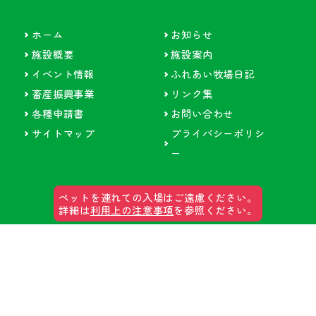
ホーム
お知らせ
施設概要
施設案内
イベント情報
ふれあい牧場日記
畜産振興事業
リンク集
各種申請書
お問い合わせ
サイトマップ
プライバシーポリシ
ー
ペットを連れての入場はご遠慮ください。
詳細は
利用上の注意事項
を参照ください。
郡山石筵(いしむしろ)ふれあい牧場
〒963-1301
福島県郡山市熱海町石筵字萩岡2-2
TEL 024-984-1000