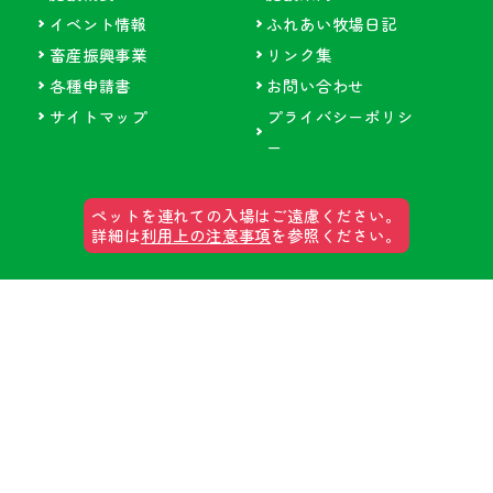
イベント情報
ふれあい牧場日記
畜産振興事業
リンク集
各種申請書
お問い合わせ
サイトマップ
プライバシーポリシ
ー
ペットを連れての入場はご遠慮ください。
詳細は
利用上の注意事項
を参照ください。
郡山石筵(いしむしろ)ふれあい牧場
〒963-1301
福島県郡山市熱海町石筵字萩岡2-2
TEL 024-984-1000
FAX 024-984-1002