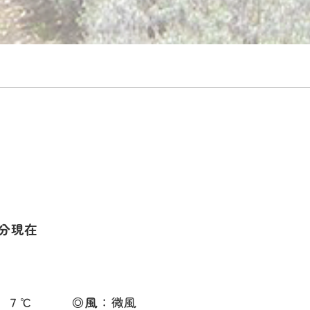
分現在
３．７℃
◎風
：微風