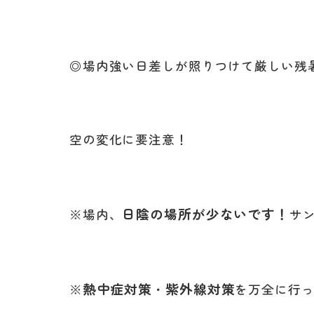
◎場内強い日差しが照りつけて厳しい残
空の変化に要注意！
日陰の場所が少ないです！
※場内、
サ
熱中症対策
紫外線対策
※
・
を万全に行