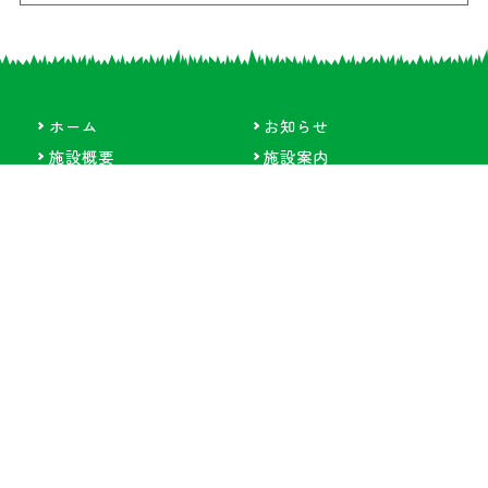
ホーム
お知らせ
施設概要
施設案内
イベント情報
ふれあい牧場日記
畜産振興事業
リンク集
各種申請書
お問い合わせ
サイトマップ
プライバシーポリシ
ー
ペットを連れての入場はご遠慮ください。
詳細は
利用上の注意事項
を参照ください。
郡山石筵(いしむしろ)ふれあい牧場
〒963-1301