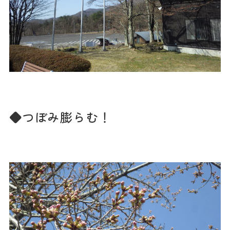
◆つぼみ膨らむ！