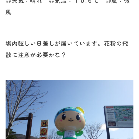
◎天気：晴れ ◎気温：１０.６℃ ◎風：微
風
場内眩しい日差しが届いています。花粉の飛
散に注意が必要かな？