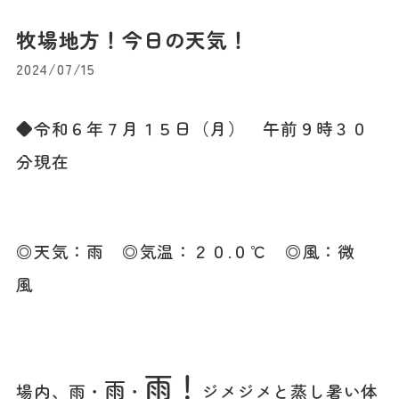
牧場地方！今日の天気！
2024/07/15
◆令和６年７月１５日（月） 午前９時３０
分現在
◎天気：雨 ◎気温：２０
.０℃ ◎風：微
風
雨！
雨
場内、雨・
・
ジメジメと蒸し暑い体