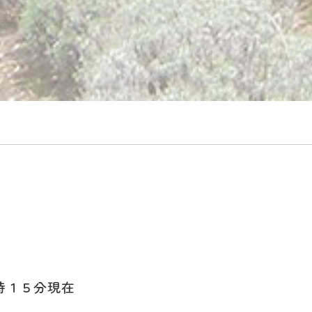
時１５
分現在