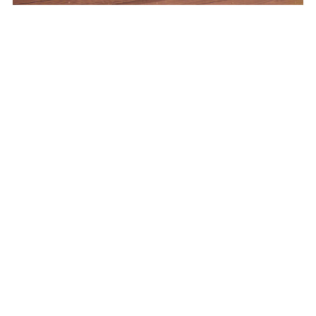
最近の投稿
【ふれあい牧場写真コンテストのお知らせ】
牧場地方今日の天気～キッチンカー出店中
牧場地方今日の天気～キッチンカー出店中！
6/20㈯本日はあいにくの天気ですが…？