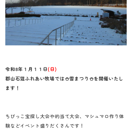
令和8年１月１１日
(日)
郡山石筵ふれあい牧場では⛄雪まつり⛄を開催いたし
ます！
ちびっこ宝探し大会や的当て大会、マシュマロ作り体
験などイベント盛りだくさんです！