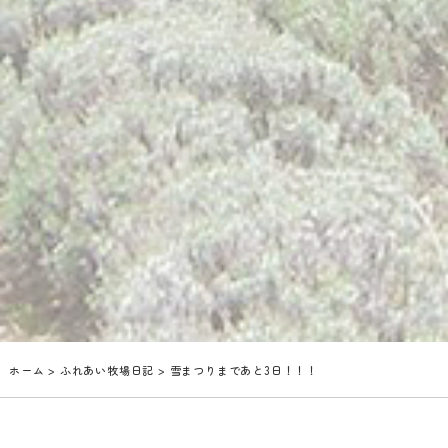
ホーム
>
ふれあい牧場日記
> 雪まつりまであと3日！！！