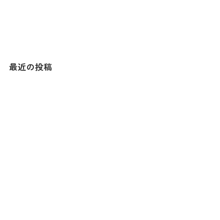
最近の投稿
【ふれあい牧場写真コンテストのお知らせ】
牧場地方今日の天気～キッチンカー出店中
牧場地方今日の天気～キッチンカー出店中！
6/20㈯本日はあいにくの天気ですが…？
牧場地方今日の天気！～キッチンカーも出店中で